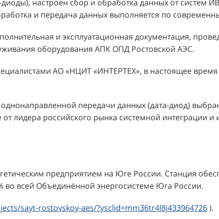
диоды), настроен сбор и обработка данных от систем ИВ
бработка и передача данных выполняется по современн
сполнительная и эксплуатационная документация, прове
уживания оборудования АПК ОПД Ростовской АЭС.
ециалистами АО «НЦИТ «ИНТЕРТЕХ», в настоящее время
 однонаправленной передачи данных (дата-диод) выбран
e от лидера российского рынка системной интеграции 
гетическим предприятием на Юге России. Станция обес
8% во всей Объединённой энергосистеме Юга России.
jects/sayt-rostovskoy-aes/?ysclid=mm36tr4l8j433964726
).