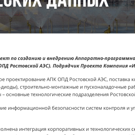
ЕСКИХ ДАННЫХ
оект по созданию и внедрению Аппаратно-программн
ОПД Ростовской АЭС).
Подрядчик Проекта Компания «И
ое проектирование АПК ОПД Ростовской АЭС, поставка 
-диоды), строительно-монтажные и пусконаладочные ра
ы – основные технологические подразделения Ростовско
ние информационной безопасности систем контроля и у
полнена интеграция корпоративных и технологических с