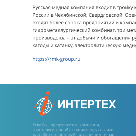
Русская медная компания входит в тройку
России в Челябинской, Свердловской, Орен
входят более сорока предприятий и комп
гидрометаллургический комбинат, три мет
производства – от добычи и обогащения р
катоды и катанку, электролитическую медн
https://rmk-group.ru
Если Вы - представитель компании,
заинтересованной в наших продуктах или
разработках, пожалуйста, напишите, и наш