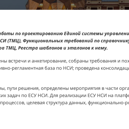
аботы по проектированию Единой системы управления
И (ТМЦ), Функциональных требований по справочнику
а ТМЦ, Реестра шаблонов и эталонов к нему.
ены встречи и анкетирование, собраны требования и п
тивно-регламентная база по НСИ; проведена консолидац
ы, пути решения, определены мероприятия в части орг
х задач по ЕСУ НСИ. Для реализации ЕСУ НСИ на платф
 процессов, целевая структура данных, функционально-