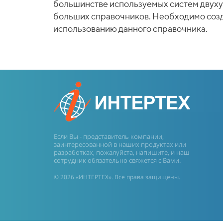
большинстве используемых систем двуху
больших справочников. Необходимо созд
использованию данного справочника.
Если Вы - представитель компании,
заинтересованной в наших продуктах или
разработках, пожалуйста, напишите, и наш
сотрудник обязательно свяжется с Вами.
© 2026 «ИНТЕРТЕХ». Все права защищены.