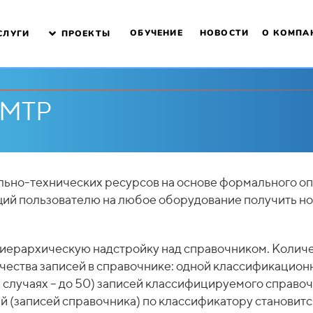
ОБУЧЕНИЕ
НОВОСТИ
О КОМПА
СЛУГИ
ПРОЕКТЫ
 МТР
ьно-технических ресурсов на основе формального опи
яющий пользователю на любое оборудование получить 
иерархическую надстройку над справочником. Количе
чества записей в справочнике: одной классификацион
ых случаях – до 50) записей классифицируемого справо
ий (записей справочника) по классификатору становит