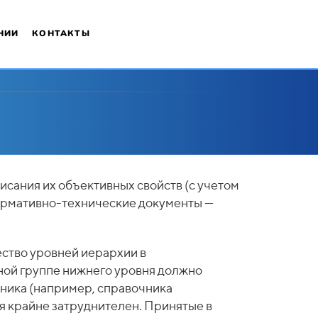
НИИ
КОНТАКТЫ
сания их объективных свойств (с учетом
нормативно-технические документы —
ство уровней иерархии в
ной группе нижнего уровня должно
чника (например, справочника
ся крайне затруднителен. Принятые в