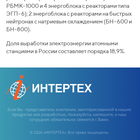
РБМК–1000 и 4 энергоблока с реакторами типа
ЭГП–6); 2 энергоблока с реакторами на быстрых
нейтронах с натриевым охлаждением (БН–600 и
БН-800).
Доля выработки электроэнергии атомными
станциями в России составляет порядка 18,9%.
Если Вы - представитель компании, заинтересованной в наших
продуктах или разработках, пожалуйста, напишите, и наш
сотрудник обязательно свяжется с Вами.
© 2026 «ИНТЕРТЕХ». Все права защищены.