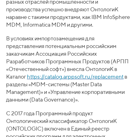
разных отраслей промышленности и
производства успешно внедряют ОнтологиК
наравне с такими продуктами, как IBM InfoSphere
MDM, Informatica MDM и другими.
В условиях импортозамещения для
представления потенциальным российским
заказчикам Ассоциация Российских
Разработчиков Программных Продуктов (АРПП
«Отечественный софт») внесла ОнтологиК в
Каталог
https://catalog.arppsoft.ru/replacement
в
разделы «MDM-системы (Master Data
Management)» и «Управление корпоративными
данными (Data Governance)».
С 2017 года Программный продукт
Онтологический классификатор ОнтологиК
(ONTOLOGIC) включен в Единый реестр
российских программ для электронных