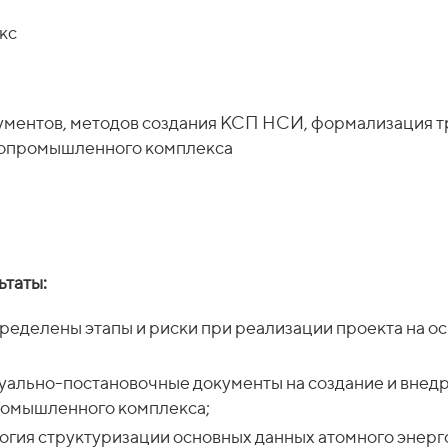
кс
рументов, методов создания КСП НСИ, формализация 
гопромышленного комплекса
ьтаты:
пределены этапы и риски при реализации проекта на о
уально-постановочные документы на создание и внед
омышленного комплекса;
огия структуризации основных данных атомного энер