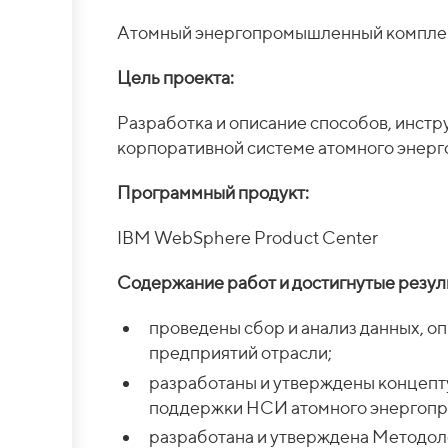
Атомный энергопромышленный компле
Цель проекта:
Разработка и описание способов, инст
корпоративной системе атомного энер
Программный продукт:
IBM WebSphere Product Center
Содержание работ и достигнутые резул
проведены сбор и анализ данных, о
предприятий отрасли;
разработаны и утверждены концепт
поддержки НСИ атомного энергопр
разработана и утверждена Методол