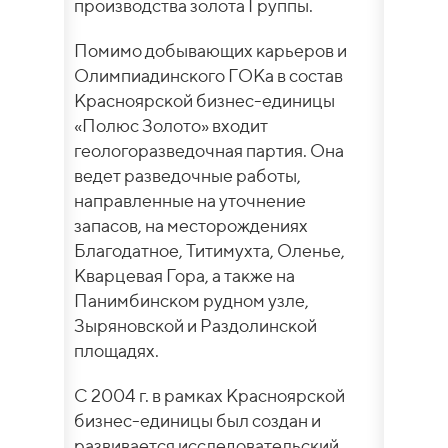
производства золота Группы.
Помимо добывающих карьеров и
Олимпиадинского ГОКа в состав
Красноярской бизнес-единицы
«Полюс Золото» входит
геологоразведочная партия. Она
ведет разведочные работы,
направленные на уточнение
запасов, на месторождениях
Благодатное, Титимухта, Оленье,
Кварцевая Гора, а также на
Панимбинском рудном узле,
Зыряновской и Раздолинской
площадях.
С 2004 г. в рамках Красноярской
бизнес-единицы был создан и
развивается исследовательский