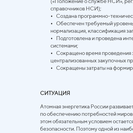
(«Положение о службе НСИ», рег
справочников НСИ);
•
Cоздана программно-техническ
•
Обеспечен требуемый уровень 
нормализация, классификация за
•
Подготовлена и проведена инт
системами;
•
Сокращено время проведения з
централизованных закупочных пр
•
Cокращены затраты на формиро
СИТУАЦИЯ
Атомная энергетика России развивает
по обеспечению потребностей мирово
этом обязательным условием остаетс
безопасности. Поэтому одной из наиб