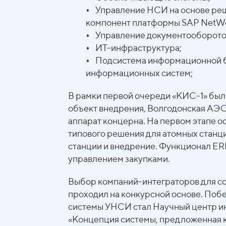
•
Управление НСИ на основе ре
компонент платформы SАР NetWe
•
Управление документооборото
•
ИТ-инфраструктура;
•
Подсистема информационной бе
информационных систем;
В рамки первой очереди «КИС-1» бы
объект внедрения, Волгодонская АЭС
аппарат концерна. На первом этапе 
типового решения для атомных станци
станции и внедрение. Функционал ЕR
управлением закупками.
Выбор компаний-интеграторов для со
проходил на конкурсной основе. Поб
системы УНСИ стал Научный центр и
«Концепция системы, предложенная 