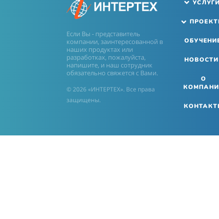
УСЛУГ
ПРОЕК
Если Вы - представитель
ОБУЧЕНИ
компании, заинтересованной в
наших продуктах или
разработках, пожалуйста,
НОВОСТИ
напишите, и наш сотрудник
обязательно свяжется с Вами.
О
КОМПАНИ
© 2026 «ИНТЕРТЕХ». Все права
защищены.
КОНТАКТ