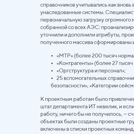
справочников учитывались как вновь 
унаследованные системы. Специалис
первоначальную загрузку огромного м
собранной со всех АЭС: проанализир
уточнили и дополнили атрибуты, прои
полученного массива сформированы 
•
«МТР» (более 200 тысяч нормал
•
«Контрагенты» (более 27 тысяч 
•
«Оргструктура и персонал»;
•
25 вспомогательных справочник
безопасности», «Категории сейсмо
К проектным работам было привлечен
штат департамента ИТ невелик, и есл
работу, ничего бы не получилось, — с
объектах были созданы проектные гр
включены в списки проектных команд,