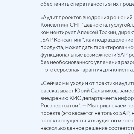
обеспечить оперативность этих проц
«Аудит проектов внедрения решений
Консалтинг СНГ" давно стал услугой,
комментирует Алексей Тоскин, директ
„SАР Консалтинг", как подразделени
продукта, может дать гарантированно
функциональные возможности SАР реа
без необоснованного увлечения разр
— это серьезная гарантия для клиента
«Сейчас мы уходим от практики аудит
рассказывает Юрий Сальников, замес
внедрению КИС департамента инфор
Росэнергоатом". — Мы привлекаем не
проекта (это касается не только 5АР, н
проекта осуществлять аудит по мере 
насколько данное решение соответст