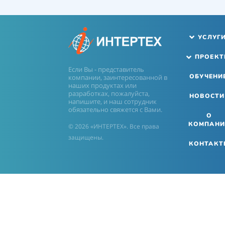
УСЛУГ
ПРОЕК
Если Вы - представитель
ОБУЧЕНИ
компании, заинтересованной в
наших продуктах или
разработках, пожалуйста,
НОВОСТИ
напишите, и наш сотрудник
обязательно свяжется с Вами.
О
КОМПАНИ
© 2026 «ИНТЕРТЕХ». Все права
защищены.
КОНТАКТ