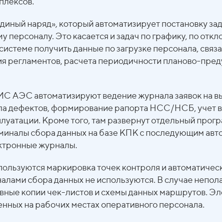
плексов.
единый наряд», который автоматизирует постановку з
персоналу. Это касается и задач по графику, по откло
системе получить данные по загрузке персонала, связ
я регламентов, расчета периодичности планово-пред
С АЭС автоматизируют ведение журнала заявок на вы
ла дефектов, формирование рапорта НСС/НСБ, учет вв
сплуатации. Кроме того, там развернут отдельный пр
миналы сбора данных на базе КПК с последующим ав
ектронные журналы.
ользуются маркировка точек контроля и автоматическ
алами сбора данных не используются. В случае непо
вные копии чек-листов и схемы данных маршрутов. Э
енных на рабочих местах оперативного персонала.