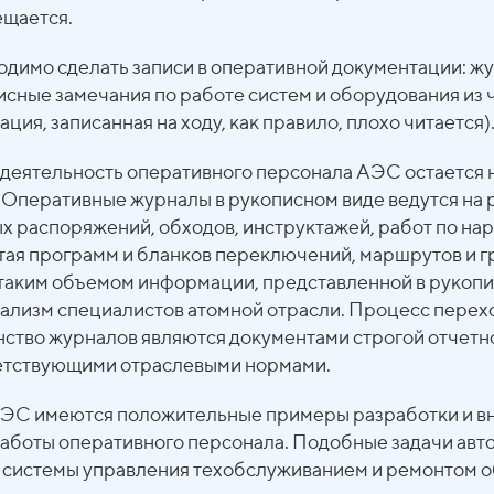
ещается.
димо сделать записи в оперативной документации: ж
описные замечания по работе систем и оборудования из
ия, записанная на ходу, как правило, плохо читается)
 деятельность оперативного персонала АЭС остается 
перативные журналы в рукописном виде ведутся на р
х распоряжений, обходов, инструктажей, работ по на
итая программ и бланков переключений, маршрутов и 
 таким объемом информации, представленной в рукопи
лизм специалистов атомной отрасли. Процесс перех
ство журналов являются документами строгой отчетно
ветствующими отраслевыми нормами.
 АЭС имеются положительные примеры разработки и в
аботы оперативного персонала. Подобные задачи авт
 системы управления техобслуживанием и ремонтом о