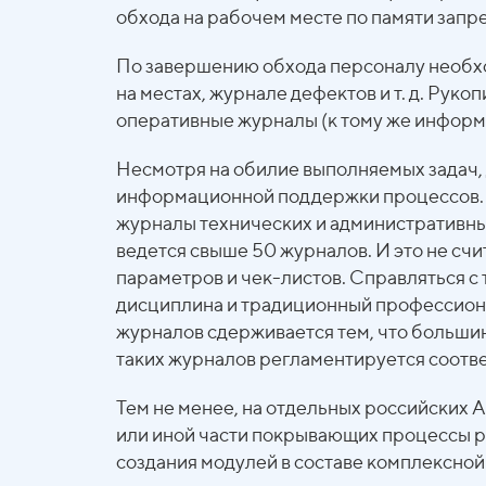
обхода на рабочем месте по памяти запр
По завершению обхода персоналу необхо
на местах, журнале дефектов и т. д. Рук
оперативные журналы (к тому же информац
Несмотря на обилие выполняемых задач,
информационной поддержки процессов. О
журналы технических и административны
ведется свыше 50 журналов. И это не сч
параметров и чек-листов. Справляться с
дисциплина и традиционный профессиона
журналов сдерживается тем, что большин
таких журналов регламентируется соот
Тем не менее, на отдельных российских
или иной части покрывающих процессы р
создания модулей в составе комплексной