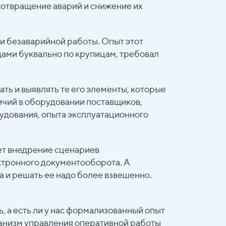
дотвращение аварий и снижение их
 и безаварийной работы. Опыт этот
дами буквально по крупицам, требовал
ать и выявлять те его элементы, которые
личий в оборудовании поставщиков,
рудования, опыта эксплуатационного
ет внедрение сценариев
ктронного документооборота. А
 и решать ее надо более взвешенно.
, а есть ли у нас формализованный опыт
ханизм управления оперативной работы