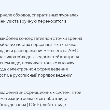
урнале обходов, оперативных журналах
 чек-листа вручную переносятся в
.
наиболее консервативной с точки зрения
абочих местах персонала. Есть также
рядам и распоряжениям — всего на АЭС
графиков обходов, ведомостей контроля
сном виде, позволяет только высокая
ода к электронной форме ведения
сти, а рукописный порядок ведения
недрения информационных систем, в той
оматизации решаются либо в виде
борудования (ТОиР), либо в виде