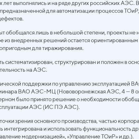
 лет выполнялись и на ряде других российских АЭС. 
, предназначенной для автоматизации процессов ТОиР
дефектов.
пыт обобщался лишь в небольшой степени, проекты не
е из внедренных решений остается ориентированным 
лопригодным для тиражирования.
ыть систематизирован, структурирован и положен в ос
тельность на АЭС.
нической поддержки по управлению эксплуатацией ВА
еминара ВАО АЭС-МЦ (Нововоронежская АЭС, 4 — 8 окт
рном было принято решение о необходимости обобщен
сплуатации АЭС (ИС ПЭ АЭС).
точки зрения основного производства, частью корпо
ть интегрирована и использовать функциональность 
авление модернизацией», «Управление ТОиР» и др.).