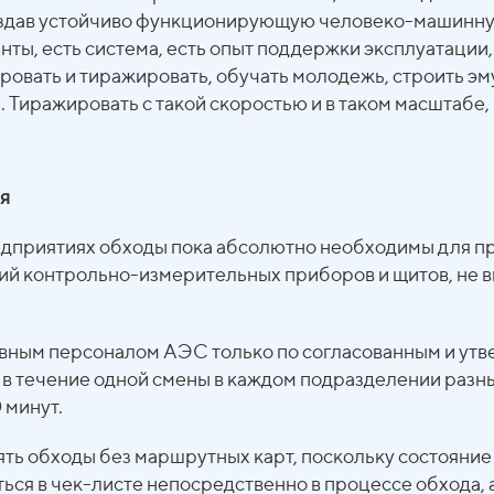
создав устойчиво функционирующую человеко-машинну
енты, есть система, есть опыт поддержки эксплуатации
овать и тиражировать, обучать молодежь, строить эм
 Тиражировать с такой скоростью и в таком масштабе,
я
дприятиях обходы пока абсолютно необходимы для пр
ий контрольно-измерительных приборов и щитов, не 
ным персоналом АЭС только по согласованным и утв
 в течение одной смены в каждом подразделении раз
 минут.
ть обходы без маршрутных карт, поскольку состояние
я в чек-листе непосредственно в процессе обхода, а