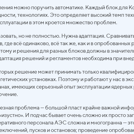
ления можно поручить автоматике. Каждый блок для К
ности, технологиях. Это определяет высокий темп те
ксплуатации в этом кроется множество проблем.
овать, но не полностью. Нужна адаптация. Сравниват
 где всё одинаково, всё так же, как и в опробованных
этому и решения для разных блоков должны в значител
адаптация решений и регламентов необходима при вне
 которых решение может принимать только квалифицир
етических установках. Поэтому и работают у нас в эк
транах, имеющих серьезный опыт эксплуатации ядерных
ючение.
ьезная проблема — большой пласт крайне важной инфо
изустно». И подчас бывает очень сложно их просто запи
перативного персонала АЭС сложна и многогранна — э
еключений, пусков и остановов; проведение опробова