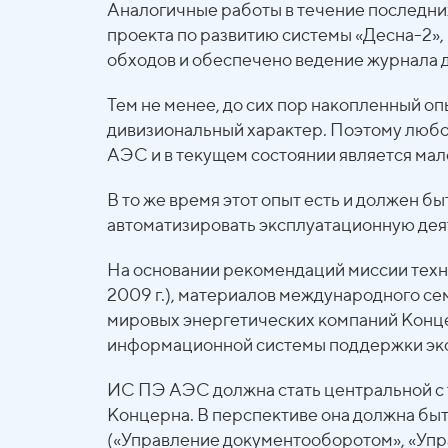
Аналогичные работы в течение последних
проекта по развитию системы «Десна-2»
обходов и обеспечено ведение журнала 
Тем не менее, до сих пор накопленный о
дивизиональный характер. Поэтому любо
АЭС и в текущем состоянии является ма
В то же время этот опыт есть и должен б
автоматизировать эксплуатационную дея
На основании рекомендаций миссии тех
2009 г.), материалов международного с
мировых энергетических компаний Конце
информационной системы поддержки эк
ИС ПЭ АЭС должна стать центральной с 
Концерна. В перспективе она должна бы
(«Управление документооборотом», «Упр