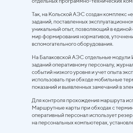
отдельных программно-технических ком
Так, на Кольской АЭС создан комплекс «
заданий, поставленных эксплуатационному 
уникальный опыт, позволяющий в единой 
мир формирования нормативов, уточнени
вспомогательного оборудования.
На Балаковской АЭС отдельные модули И
заданий оперативному персоналу, журна
событий низкого уровня и учет опыта эк
использовать при обходе мобильные тер
показаний и выявленных замечаний в эл
Для контроля прохождения маршрута исп
Маршрутные карты при обходах с термин
оперативный персонал использует резер
на персональных компьютерах, установл