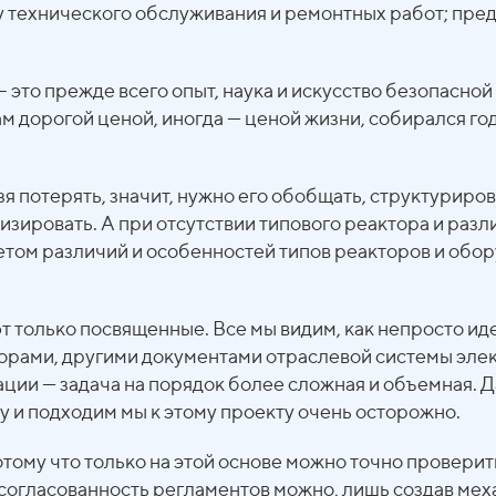
у технического обслуживания и ремонтных работ; пре
 это прежде всего опыт, наука и искусство безопасной
м дорогой ценой, иногда — ценой жизни, собирался го
я потерять, значит, нужно его обобщать, структуриров
изировать. А при отсутствии типового реактора и раз
етом различий и особенностей типов реакторов и обо
 только посвященные. Все мы видим, как непросто ид
ворами, другими документами отраслевой системы эле
ии — задача на порядок более сложная и объемная. Да
у и подходим мы к этому проекту очень осторожно.
тому что только на этой основе можно точно проверить
 согласованность регламентов можно, лишь создав ме