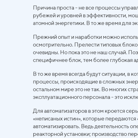
Причина проста - не все процессы управ
рубежей и уровней в эффективности, мощ
атомной энергетики. В то же время для э
Прежний опыт и наработки можно использ
осмотрительно. Прелести типовых блоков,
очевидны. Но пока это не наш случай. По
специфичнее блок, тем более глубокая 
В то же время всегда будут ситуации, в
процессы, происходящие в сложных энерг
остальном мире это не так. Во многих с
эксплуатационного персонала - это искл
Для автоматизаторов в этом кроется сер
«неписаных истин», которые передаются «
автоматизировать. Ведь деятельность о
реакторной установки; производство пер