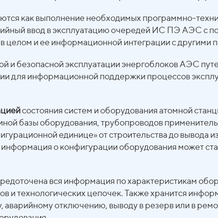
тся как выполнение необходимых программно-техни
адийный ввод в эксплуатацию очередей ИС ПЭ АЭС с 
в целом и ее информационной интеграции с другими 
ой и безопасной эксплуатации энергоблоков АЭС пут
и для информационной поддержки процессов эксплуа
ацией
состояния систем и оборудования атомной станци
иной базы оборудования, трубопроводов применитель
игурационной единице» от строительства до вывода и
ая информация о конфигурации оборудования может ст
средоточена вся информация по характеристикам обо
сов и технологических цепочек. Также хранится инфор
у, аварийному отключению, выводу в резерв или в рем
борудования.