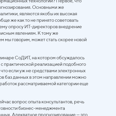
формационных технологий? Первое, что
рогнозирования. Основными же
алитики, являются якобы их высокая
бще же как то не принято советовать
нему опросу ИТ-директоров внедрение
исным явлениям. К тому же
м мы говорим, может стать скорее новой
минаре СоДИТ, на котором обсуждалось
е с практической реализацией подобного
 что если уж не средствами электронных
в баз данных в этом направлении можно
азработок рассматриваемой категории еще
йчас вопрос опыта консультантов, речь
готовности бизнес-менеджмента
анных. Адекватное прогнозирование — это