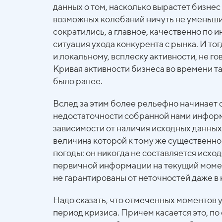
данных о том, насколько вырастет бизнес
возможных колебаний ничуть не уменьши
сократились, а главное, качественно по 
ситуация ухода конкурента с рынка. И тог
и локальному, всплеску активности, не г
Кривая активности бизнеса во времени та
было ранее.
Вслед за этим более рельефно начинает о
недостаточности собранной нами информ
зависимости от наличия исходных данных
величина которой к тому же существенно
погоды: он никогда не составляется исхо
первичной информации на текущий момент,
не гарантированы от неточностей даже в
Надо сказать, что отмеченных моментов 
период кризиса. Причем касается это, по