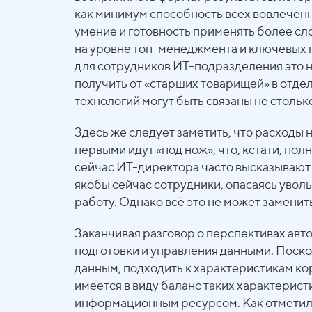
как минимум способность всех вовлеченн
умение и готовность применять более сл
на уровне топ-менеджмента и ключевых по
для сотрудников ИТ-подразделения это н
получить от «старших товарищей» в отде
технологий могут быть связаны не столь
Здесь же следует заметить, что расходы
первыми идут «под нож», что, кстати, п
сейчас ИТ-директора часто высказывают 
якобы сейчас сотрудники, опасаясь увол
работу. Однако всё это не может заменит
Заканчивая разговор о перспективах авт
подготовки и управления данными. Поско
данным, подходить к характеристикам к
имеется в виду баланс таких характерист
информационным ресурсом. Как отметил