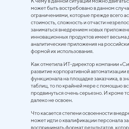
К чему в данной ситуации можно двигать
может быть востребовано в данном случ
ограничениями, которые прежде всего а
стоимость, сложность и отчасти незрелос
заниматься внедрением новых приложени
инновационных продуктов имеет весьма 
аналитические приложения на российских
формой их использования.
Как отметила ИТ-директор компании «С
развитие корпоративной автоматизации в
функционала на площадке заказчика, в з
таблиц, то по крайней мере с помощью 
продвинуться очень серьезно. И кроме т
далеко не освоен.
Что касается степени освоенности внедр
может идти о квалификации персонала за
воспринимать формат результатов, котор