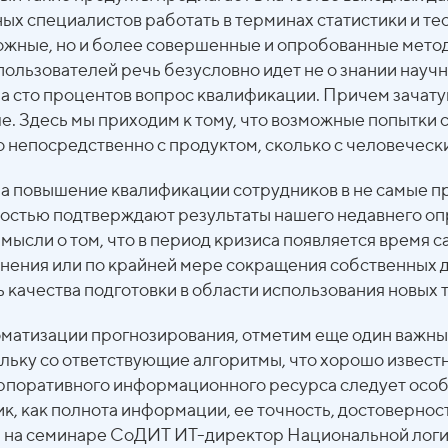
ых специалистов работать в терминах статистики и те
ожные, но и более совершенные и опробованные метод
льзователей речь безусловно идет не о знании научны
а сто процентов вопрос квалификации. Причем зачату
ле. Здесь мы приходим к тому, что возможные попытки 
ко непосредственно с продуктом, сколько с человеческ
 на повышение квалификации сотрудников в не самые п
олностью подтверждают результаты нашего недавнего о
мысли о том, что в период кризиса появляется время с
ьнения или по крайней мере сокращения собственных
ь качества подготовки в области использования новых 
оматизации прогнозирования, отметим еще один важны
льку со ответствующие алгоритмы, что хорошо известн
орпоративного информационного ресурса следует особ
ик, как полнота информации, ее точность, достовернос
 на семинаре СоДИТ ИТ-директор Национальной лог