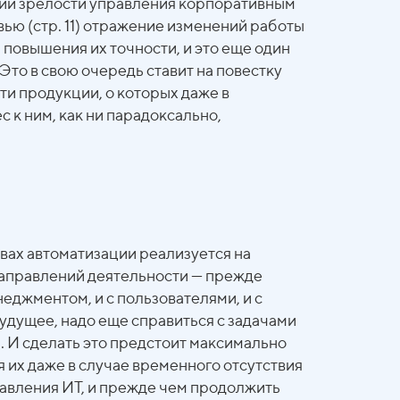
ении зрелости управления корпоративным
ью (стр. 11) отражение изменений работы
повышения их точности, и это еще один
то в свою очередь ставит на повестку
и продукции, о которых даже в
 к ним, как ни парадоксально,
вах автоматизации реализуется на
направлений деятельности — прежде
еджментом, и с пользователями, и с
удущее, надо еще справиться с задачами
а. И сделать это предстоит максимально
их даже в случае временного отсутствия
равления ИТ, и прежде чем продолжить