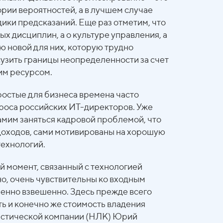
ории вероятностей, а в лучшем случае
ики предсказаний. Еще раз отметим, что
х дисциплин, а о культуре управления, а
ю новой для них, которую трудно
сузить границы неопределенности за счет
им ресурсом.
ростые для бизнеса времена часто
проса российских ИТ-директоров. Уже
амим заняться кадровой проблемой, что
 доходов, сами мотивированы на хорошую
технологий.
й момент, связанный с технологией
о, очень чувствительны ко входным
енно взвешенно. Здесь прежде всего
ть и конечно же стоимость владения
истической компании (НЛК) Юрий