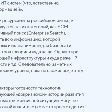
ИТ систем (что, естественно,
формацией».
и ресурсами на российском рынке, к
одуктов таких категорий, как ECM
ивный поиск (Enterprise Search),
ать всю информацию, которой
ых и их значимости для бизнеса) и
нтров говорили куда чаще. Однако при
ющей инфраструктуры и куда реже —?
ти и т.д. Следовательно, заметных
ском уровне, пока не сложилось, хотя у
акторы готовности технологии
твующей «докризисной» истории развития
ые для кризисной ситуации, могут не
озной аналитике (хотя это просто один из