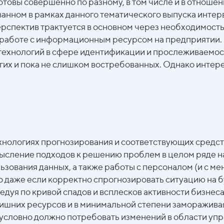
отовы совершенно по разному, в том числе и в отнош
ном в рамках данного тематического выпуска интерв
рспектив трактуется в основном через необходимость 
 работе с информационным ресурсом на предприятии. Э
ехнологий в сфере идентификации и прослеживаемост
их и пока не слишком востребованных. Однако интерес
хнологиях прогнозирования и соответствующих средст
смысление подходов к решению проблем в целом ряде 
зования данных, а также работы с персоналом (и с мен
даже если корректно спрогнозировать ситуацию на б
ледуя по кривой спадов и всплесков активности бизнес
шних ресурсов и в минимальной степени замораживая 
езусловно должно потребовать изменений в области уп