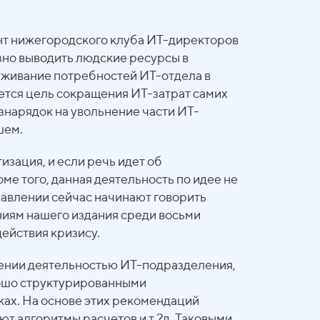
нт нижегородского клуба ИТ-директоров
зно выводить людские ресурсы в
уживание потребностей ИТ-отдела в
ается цель сокращения ИТ-затрат самих
знарядок на увольнение части ИТ-
шем.
зация, и если речь идет об
е того, данная деятельность по идее не
равлении сейчас начинают говорить
ниям нашего издания среди восьми
ействия кризису.
влении деятельностью ИТ-подразделения,
орошо структурированными
ах. На основе этих рекомендаций
 алгоритмы расчетов и т.?д. Таковыми