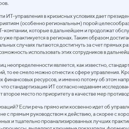
ров.
и ИТ-управления в кризисных условиях дает президе
дприятиям (особенно региональным) порой целесообра
-компании, которые в дальнейшем и продолжат обсл
то уже практикуется в регионах. Таким образом достиг
льных случаях пытаются достигнуть за счет прямых ра
возможность использовать этих сотрудников в дальней
ц неопределенности является, как известно, стандарти
, то ее смело можно отнести к сфере управления. Кром
х финансовых ресурсов, и именно потому об этом нап
, что стандартизация ИТ согласно недавним исследова
 второе место по приоритету в качестве мер противод
тизаций? Если речь прямо или косвенно идет об упра
 не с прямым руководством к действию, а скорее с х
ных и тщательно проанализированных лучших практик
-процессы, выделяют ключевые показатели, формируют