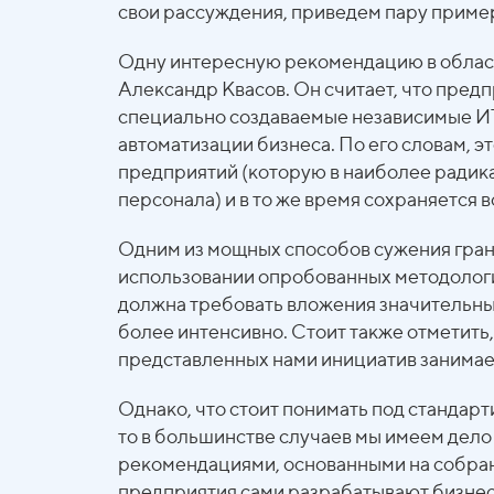
свои рассуждения, приведем пару приме
Одну интересную рекомендацию в област
Александр Квасов. Он считает, что пре
специально создаваемые независимые ИТ
автоматизации бизнеса. По его словам, э
предприятий (которую в наиболее радика
персонала) и в то же время сохраняется 
Одним из мощных способов сужения грани
использовании опробованных методологий
должна требовать вложения значительны
более интенсивно. Стоит также отметить
представленных нами инициатив занимает
Однако, что стоит понимать под стандар
то в большинстве случаев мы имеем дело
рекомендациями, основанными на собран
предприятия сами разрабатывают бизнес