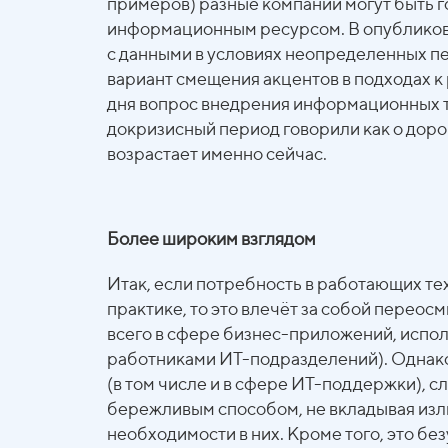
примеров) разные компании могут быть г
информационным ресурсом. В опубликован
с данными в условиях неопределенных пе
вариант смещения акцентов в подходах к
дня вопрос внедрения информационных т
докризисный период говорили как о дорог
возрастает именно сейчас.
Более широким взглядом
Итак, если потребность в работающих те
практике, то это влечёт за собой перео
всего в сфере бизнес-приложений, исполь
работниками ИТ-подразделений). Однако 
(в том числе и в сфере ИТ-поддержки), с
бережливым способом, не вкладывая изли
необходимости в них. Кроме того, это б