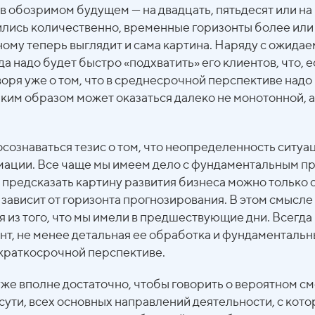
 в обозримом будущем — на двадцать, пятьдесят или на
лись количественно, временные горизонты более или 
иному теперь выглядит и сама картина. Наряду с ожид
да надо будет быстро «подхватить» его клиентов, что, 
оворя уже о том, что в среднесрочной перспективе надо
ким образом может оказаться далеко не монотонной, а
сознаваться тезис о том, что неопределенность ситуа
ации. Все чаще мы имеем дело с фундаментальным пр
 предсказать картину развития бизнеса можно только
 зависит от горизонта прогнозирования. В этом смысл
дя из того, что мы имели в предшествующие дни. Всегд
 не менее детальная ее обработка и фундаментальный 
 краткосрочной перспективе.
уже вполне достаточно, чтобы говорить о вероятном с
 сути, всех основных направлений деятельности, с кот