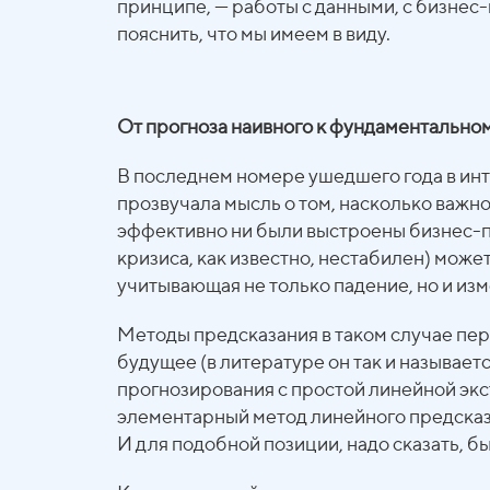
принципе, — работы с данными, с бизнес
пояснить, что мы имеем в виду.
От прогноза наивного к фундаментально
В последнем номере ушедшего года в инт
прозвучала мысль о том, насколько важн
эффективно ни были выстроены бизнес-п
кризиса, как известно, нестабилен) мож
учитывающая не только падение, но и из
Методы предсказания в таком случае пе
будущее (в литературе он так и называет
прогнозирования с простой линейной экст
элементарный метод линейного предсказа
И для подобной позиции, надо сказать, б