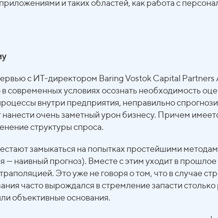
-приложениями и таких областей, как работа с персон
му
ервью с ИТ-директором Baring Vostok Capital Partner
о в современных условиях осознать необходимость оце
роцессы внутри предприятия, неправильно спрогнози
ет нанести очень заметный урон бизнесу. Причем имеет
менение структуры спроса.
рестают замыкаться на попытках простейшими метода
ся — наивный прогноз). Вместе с этим уходит в прошлое
раполяцией. Это уже не говоря о том, что в случае с
ния часто вырождался в стремление запасти столько
ыли объективные основания.