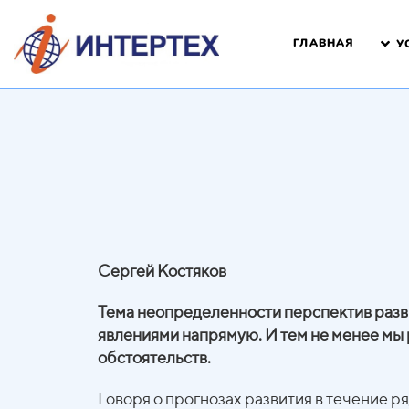
ГЛАВНАЯ
У
Сергей Костяков
Тема неопределенности перспектив развит
явлениями напрямую. И тем не менее мы р
обстоятельств.
Говоря о прогнозах развития в течение 