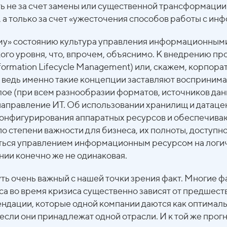
ь не за счет замены или существенной трансформации 
 а только за счет «ужесточения способов работы с ин
ному» состоянию культура управления информационным
ого уровня, что, впрочем, объяснимо. К внедрению пр
formation Lifecycle Management) или, скажем, корпорат
А ведь именно такие концепции заставляют восприним
ое (при всем разнообразии форматов, источников данн
направление ИТ. Об использовании хранилищ и датаце
 конфигурирования аппаратных ресурсов и обеспечива
 степени важности для бизнеса, их полноты, доступнос
аться управлением информационным ресурсом на логиче
нии конечно же не одинаковая.
ть очень важный с нашей точки зрения факт. Многие ф
са во время кризиса существенно зависят от предшес
дации, которые одной компании даются как оптимальн
если они принадлежат одной отрасли. И к той же прогн