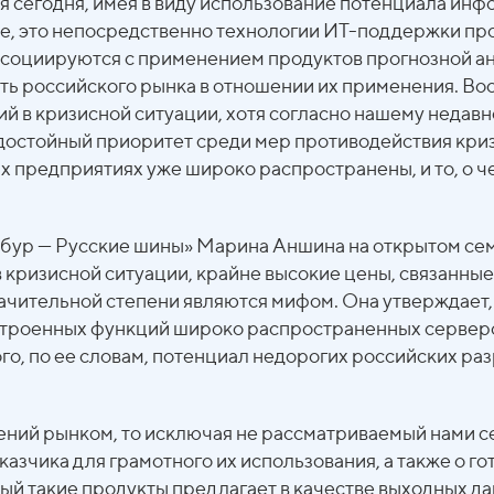
ся сегодня, имея в виду использование потенциала ин
ае, это непосредственно технологии ИТ-поддержки п
ссоциируются с применением продуктов прогнозной ан
ть российского рынка в отношении их применения. Воо
й в кризисной ситуации, хотя согласно нашему недав
достойный приоритет среди мер противодействия криз
 предприятиях уже широко распространены, и то, о че
ибур — Русские шины» Марина Аншина на открытом се
 кризисной ситуации, крайне высокие цены, связанны
начительной степени являются мифом. Она утверждает,
встроенных функций широко распространенных серверо
ого, по ее словам, потенциал недорогих российских р
ений рынком, то исключая не рассматриваемый нами се
казчика для грамотного их использования, а также о 
ый такие продукты предлагает в качестве выходных д