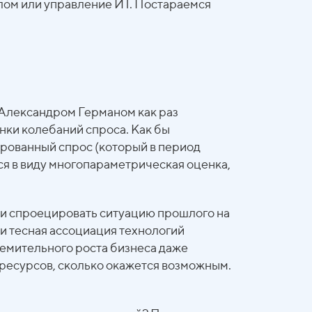
алом или управление ИТ. Постараемся
s Александром Германом как раз
нки колебаний спроса. Как бы
рованный спрос (который в период
ся в виду многопараметрическая оценка,
ми спроецировать ситуацию прошлого на
 и тесная ассоциация технологий
тремительного роста бизнеса даже
 ресурсов, сколько окажется возможным.