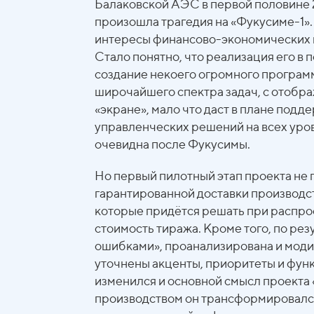
Балаковской АЭС в первой половине 201
произошла трагедия на «Фукусиме-1».
интересы финансово-экономических и
Стало понятно, что реализация его 
создание некоего огромного програм
широчайшего спектра задач, с отобра
«экране», мало что даст в плане под
управленческих решений на всех уров
очевидна после Фукусимы.
Но первый пилотный этап проекта не
гарантированной доставки производс
которые придётся решать при распро
стоимость тиража. Кроме того, по ре
ошибками», проанализирована и моди
уточнены акценты, приоритеты и функ
изменился и основной смысл проекта 
производством он трансформировался