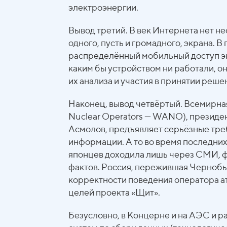
электроэнергии.
Вывод третий. В век Интернета нет н
одного, пусть и громадного, экрана.
распределённый мобильный доступ экс
каким бы устройством ни работали, о
их анализа и участия в принятии реше
Наконец, вывод четвёртый. Всемирная
Nuclear Operators — WANO), президе
Асмолов, предъявляет серьёзные треб
информации. А то во время последни
японцев доходила лишь через СМИ, 
фактов. Россия, пережившая Чернобы
корректности поведения оператора а
целей проекта «Щит».
Безусловно, в Концерне и на АЭС и