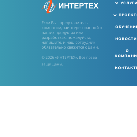
УСЛУГ
ПРОЕК
Если Вы - представитель
ОБУЧЕНИ
компании, заинтересованной в
наших продуктах или
разработках, пожалуйста,
НОВОСТИ
напишите, и наш сотрудник
обязательно свяжется с Вами.
О
КОМПАНИ
© 2026 «ИНТЕРТЕХ». Все права
защищены.
КОНТАКТ