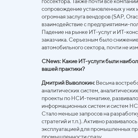
госсектора. Также почти все компани
сопровождение установленных у них и
огромная заслуга вендоров (SAP, Orac
взаимодействие с предприятиями-пол
Падение на рынке ИТ-услуг и ИТ-конс
заказчика. Серьезным было снижение
автомобильного сектора, почти не из
CNews: Какие ИТ-услуги были наиболе
вашей практики?
Дмитрий Выволокин:
Весьма востребо
аналитических систем, аналитически
проекты по НСИ-тематике, развивало
информационных систем и систем НС
Стало меньше запросов на разработк
стратегий и т.п.). Активно развивало
эксплуатацией для промышленных пре
промышленности сразу.