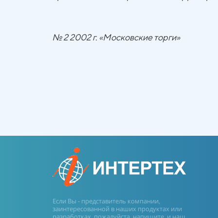
№ 2 2002 г. «Московские торги»
Если Вы - представитель компании,
заинтересованной в наших продуктах или
разработках, пожалуйста, напишите, и наш