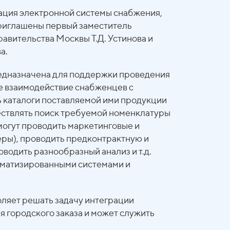
ация электронной системы снабжения,
риглашены первый заместитель
авительства Москвы Т.Д. Устинова и
а.
редназначена для поддержки проведения
е взаимодействие снабженцев с
 каталоги поставляемой ими продукции
ществлять поиск требуемой номенклатуры
могут проводить маркетинговые и
еры), проводить предконтрактную и
оводить разнообразный анализ и т.д.
томатизированными системами и
оляет решать задачу интеграции
 городского заказа и может служить