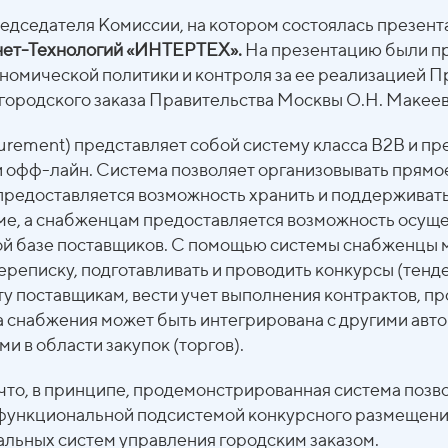
едседателя Комиссии, на котором состоялась презент
нет-Технологий «ИНТЕРТЕХ».
На презентацию были п
омической политики и контроля за ее реализацией Пр
городского заказа Правительства Москвы О.Н. Макеев
urement) представляет собой систему класса В2В и п
и офф-лайн. Система позволяет организовывать прямо
редоставляется возможность хранить и поддерживать
еме, а снабженцам предоставляется возможность осу
ной базе поставщиков. С помощью системы снабженцы 
реписку, подготавливать и проводить конкурсы (тенд
у поставщикам, вести учет выполнения контрактов, пр
ма снабжения может быть интегрирована с другими ав
 в области закупок (торгов).
что, в принципе, продемонстрированная система позв
функциональной подсистемой конкурсного размещения
альных систем управления городским заказом.