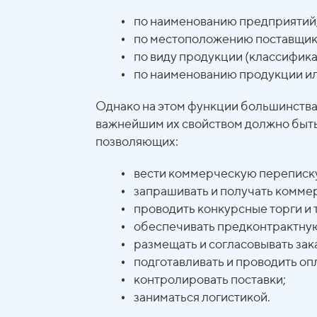
•
по наименованию предприятий,
•
по местоположению поставщика (
•
по виду продукции (классифика
•
по наименованию продукции или 
Однако на этом функции большинства
важнейшим их свойством должно быть
позволяющих:
•
вести коммерческую переписку
•
запрашивать и получать комме
•
проводить конкурсные торги и 
•
обеспечивать предконтрактную 
•
размещать и согласовывать зак
•
подготавливать и проводить опл
•
контролировать поставки;
•
заниматься логистикой.