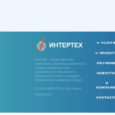
УСЛУГ
ПРОЕК
Если Вы - представитель
компании, заинтересованной в
ОБУЧЕНИ
наших продуктах или
разработках, пожалуйста,
НОВОСТИ
напишите, и наш сотрудник
обязательно свяжется с Вами.
О
КОМПАНИ
© 2026 «ИНТЕРТЕХ». Все права
защищены.
КОНТАКТ