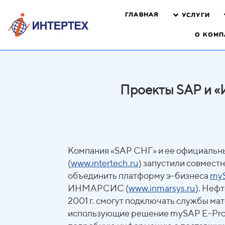
ГЛАВНАЯ
УСЛУГИ
О КОМП
Проекты SAP и 
Компания «SAP СНГ» и ее официаль
(
www.intertech.ru
) запустили совмест
объединить платформу э-бизнеса
my
ИНМАРСИС (
www.inmarsys.ru
). Неф
2001 г. смогут подключать службы ма
использующие решение mySAP E-Pr