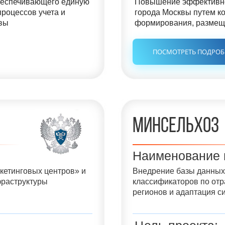
беспечивающего единую
Повышение эффективно
роцессов учета и
города Москвы путем к
квы
формирования, размеще
ПОСМОТРЕТЬ ПОДРО
минсельхоз
Наименование 
етинговых центров» и
Внедрение базы данных
раструктуры
классификаторов по от
регионов и адаптация с