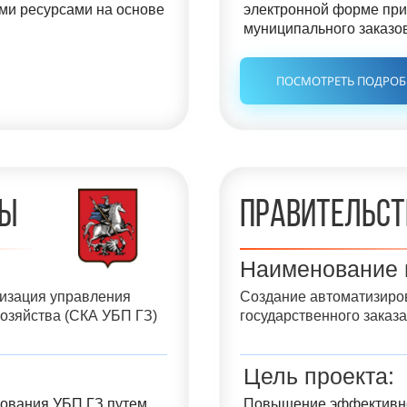
ми ресурсами на основе
электронной форме при
муниципального заказов
ПОСМОТРЕТЬ ПОДРО
вы
П
равительст
Наименование 
изация управления
Создание автоматизиро
хозяйства (СКА УБП ГЗ)
государственного заказа
Цель проекта
:
ования УБП ГЗ путем
Повышение эффективно