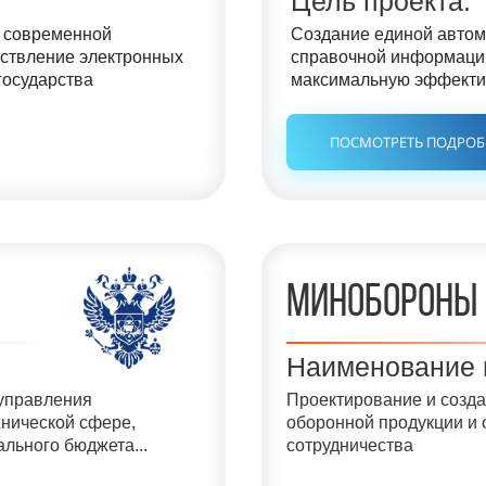
Цель проекта:
а современной
Создание единой автом
ествление электронных
справочной информаци
государства
максимальную эффекти
ПОСМОТРЕТЬ ПОДРО
минобороны
Наименование 
управления
Проектирование и созда
нической сфере,
оборонной продукции и 
льного бюджета...
сотрудничества